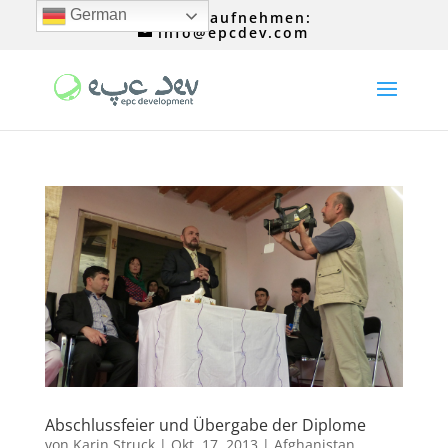
German
Kontakt aufnehmen:
info@epcdev.com
Abschlussfeier und Übergabe der Diplome
von
Karin Struck
|
Okt. 17, 2013
|
Afghanistan
,