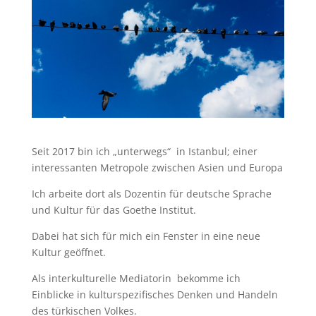
Seit 2017 bin ich „unterwegs“ in Istanbul; einer
interessanten Metropole zwischen Asien und Europa
Ich arbeite dort als Dozentin für deutsche Sprache
und Kultur für das Goethe Institut.
Dabei hat sich für mich ein Fenster in eine neue
Kultur geöffnet.
Als interkulturelle Mediatorin bekomme ich
Einblicke in kulturspezifisches Denken und Handeln
des türkischen Volkes.