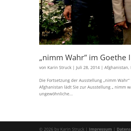
„nimm Wahr“ im Goethe In
von
Karin Struck
|
Juli 28, 2014
|
Afghanistan
,
Die Fortsetzung der Ausstellung „nimm Wahr“ f
Afghanistan lädt Sie zur Ausstellung „ nimm 
ungewöhnliche...
©
2026
by Karin Struck |
Impressum
|
Datens