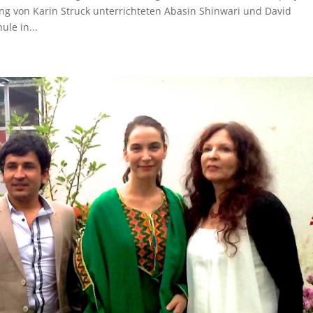
ung von Karin Struck unterrichteten Abasin Shinwari und David
le in...