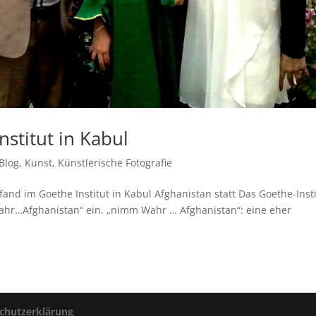
stitut in Kabul
Blog
,
Kunst
,
Künstlerische Fotografie
and im Goethe Institut in Kabul Afghanistan statt Das Goethe-Insti
wahr…Afghanistan“ ein. „nimm Wahr … Afghanistan“: eine eher
chutzerklärung