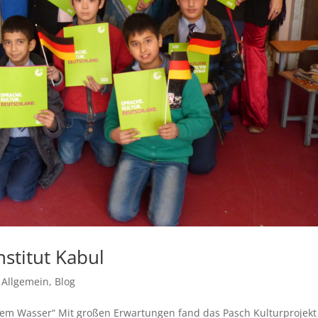
stitut Kabul
,
Allgemein
,
Blog
dem Wasser“ Mit großen Erwartungen fand das Pasch Kulturprojekt